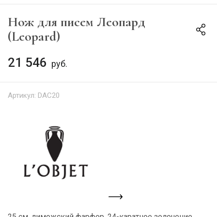
Нож для писем Леопард
(Leopard)
21 546
руб.
Артикул:
DAC20
25 см, лиможский фарфор, 24-каратное золочение