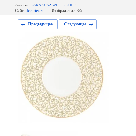
Альбом:
KARAKUSA WHITE GOLD
Сайт:
decortex.su
Изображение: 3/5
Предыдущее
Следующее